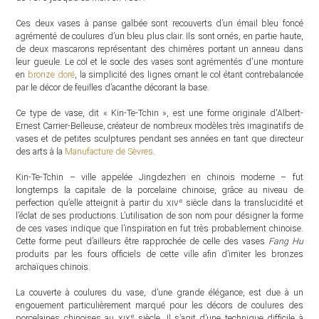
Ces deux vases à panse galbée sont recouverts d’un émail bleu foncé
agrémenté de coulures d’un bleu plus clair. Ils sont ornés, en partie haute,
de deux mascarons représentant des chimères portant un anneau dans
leur gueule. Le col et le socle des vases sont agrémentés d'une monture
en
bronze doré
, la simplicité des lignes ornant le col étant contrebalancée
par le décor de feuilles d’acanthe décorant la base.
Ce type de vase, dit « Kin-Te-Tchin », est une forme originale d'Albert-
Ernest Carrier-Belleuse, créateur de nombreux modèles très imaginatifs de
vases et de petites sculptures pendant ses années en tant que directeur
des arts à la
Manufacture de Sèvres
.
Kin-Te-Tchin – ville appelée Jingdezhen en chinois moderne – fut
longtemps la capitale de la porcelaine chinoise, grâce au niveau de
e
perfection qu’elle atteignit à partir du
xiv
siècle dans la translucidité et
l’éclat de ses productions. L’utilisation de son nom pour désigner la forme
de ces vases indique que l’inspiration en fut très probablement chinoise.
Cette forme peut d’ailleurs être rapprochée de celle des vases
Fang Hu
produits par les fours officiels de cette ville afin d’imiter les bronzes
archaïques chinois.
La couverte à coulures du vase, d’une grande élégance, est due à un
engouement particulièrement marqué pour les décors de coulures des
e
porcelaines chinoises au
xix
siècle. Il s’agit d’une technique difficile à