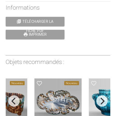
Informations
picture_as_pdf
TÉLÉCHARGER LA
FICHE PDF
print
IMPRIMER
Objets recommandés :
favorite_border
favorite_border
favorite_
Nouveau
Nouveau