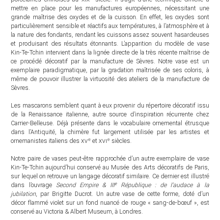
mettre en place pour les manufactures européennes, nécessitant une
grande maîtrise des oxydes et de la cuisson. En effet, les oxydes sont
particulièrement sensible et réactifs aux températures, à l’atmosphère et à
la nature des fondants, rendant les cuissons assez souvent hasardeuses
et produisant des résultats étonnants. L’apparition du modèle de vase
Kin-Te-Tchin intervient dans la lignée directe de la très récente maîtrise de
ce procédé décoratif par la manufacture de Sèvres. Notre vase est un
exemplaire paradigmatique, par la gradation maîtrisée de ses coloris, à
même de pouvoir illustrer la virtuosité des ateliers de la manufacture de
Sèvres.
Les mascarons semblent quant à eux provenir du répertoire décoratif issu
de la Renaissance italienne, autre source d’inspiration récurrente chez
Carrier-Belleuse. Déjà présente dans le vocabulaire ornemental étrusque
dans l’Antiquité, la chimère fut largement utilisée par les artistes et
e
e
ornemanistes italiens des
xv
et
xvi
siècles.
Notre paire de vases peut-être rapprochée d’un autre exemplaire de vase
Kin-Te-Tchin aujourd’hui conservé au Musée des Arts décoratifs de Paris,
sur lequel on retrouve un langage décoratif similaire. Ce dernier est illustré
e
dans l’ouvrage
Second Empire & III
République : de l’audace à la
jubilation
, par Brigitte Ducrot. Un autre vase de cette forme, doté d’un
décor flammé violet sur un fond nuancé de rouge « sang-de-bœuf », est
conservé au Victoria & Albert Museum, à Londres.