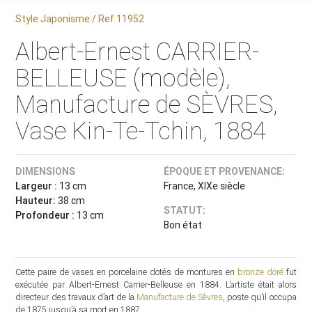
Style Japonisme / Ref.11952
Albert-Ernest CARRIER-
BELLEUSE (modèle),
Manufacture de SÈVRES,
Vase Kin-Te-Tchin, 1884
DIMENSIONS
ÉPOQUE ET PROVENANCE:
Largeur :
13 cm
France, XIXe siècle
Hauteur:
38 cm
STATUT:
Profondeur :
13 cm
Bon état
Cette paire de vases en porcelaine dotés de montures en
bronze doré
fut
exécutée par Albert-Ernest Carrier-Belleuse en 1884. L’artiste était alors
directeur des travaux d’art de la
Manufacture de Sèvres
, poste qu’il occupa
de 1875 jusqu’à sa mort en 1887.