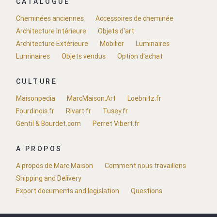
CATALOGUE
Cheminées anciennes
Accessoires de cheminée
Architecture Intérieure
Objets d'art
Architecture Extérieure
Mobilier
Luminaires
Luminaires
Objets vendus
Option d'achat
CULTURE
Maisonpedia
MarcMaison.Art
Loebnitz.fr
Fourdinois.fr
Rivart.fr
Tusey.fr
Gentil & Bourdet.com
Perret Vibert.fr
A PROPOS
A propos de Marc Maison
Comment nous travaillons
Shipping and Delivery
Export documents and legislation
Questions