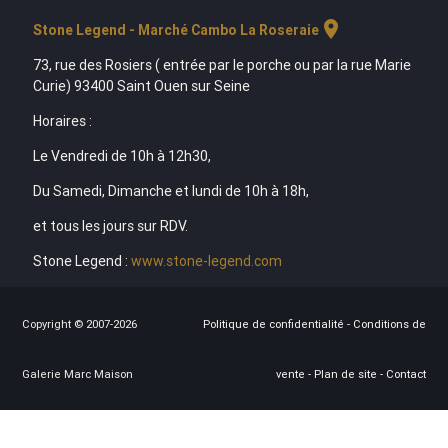
location_on
Stone Legend - Marché Cambo La Roseraie
73, rue des Rosiers ( entrée par le porche ou par la rue Marie
Curie) 93400 Saint Ouen sur Seine
Horaires :
Le Vendredi de 10h à 12h30,
Du Samedi, Dimanche et lundi de 10h à 18h,
et tous les jours sur RDV.
Stone Legend :
www.stone-legend.com
Copyright © 2007-2026
Politique de confidentialité
-
Conditions de
Galerie Marc Maison
vente
-
Plan de site
-
Contact