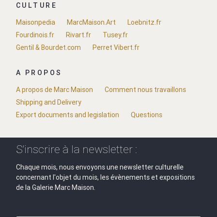
CULTURE
Maisonpedia
MarcMaison.Art
Loebnitz.fr
Fourdinois.fr
Rivart.fr
Tusey.fr
Gentil & Bourdet.com
Perret Vibert.fr
A PROPOS
A propos de Marc Maison
Comment nous travaillons
Shipping and Delivery
Export documents and legislation
Questions
S'inscrire à la newsletter :
Chaque mois, nous envoyons une newsletter culturelle
concernant l'objet du mois, les évènements et expositions
de la Galerie Marc Maison.