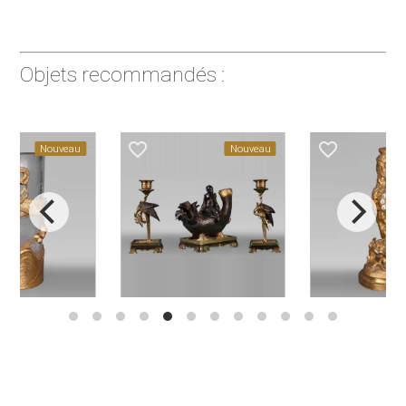
Objets recommandés :
favorite_border
favorite_border
Nouveau
Nouveau