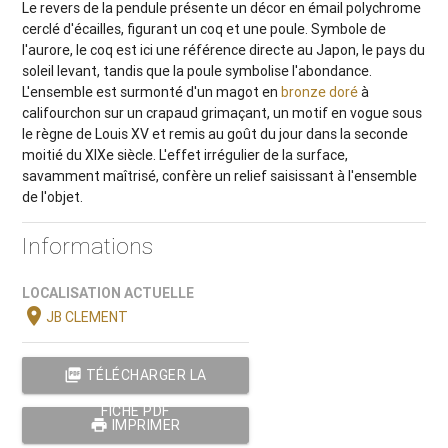
Le revers de la pendule présente un décor en émail polychrome
cerclé d'écailles, figurant un coq et une poule. Symbole de
l'aurore, le coq est ici une référence directe au Japon, le pays du
soleil levant, tandis que la poule symbolise l'abondance.
L'ensemble est surmonté d'un magot en
bronze doré
à
califourchon sur un crapaud grimaçant, un motif en vogue sous
le règne de Louis XV et remis au goût du jour dans la seconde
moitié du XIXe siècle. L'effet irrégulier de la surface,
savamment maîtrisé, confère un relief saisissant à l'ensemble
de l'objet.
Informations
LOCALISATION ACTUELLE
location_on
JB CLEMENT
picture_as_pdf
TÉLÉCHARGER LA
FICHE PDF
print
IMPRIMER