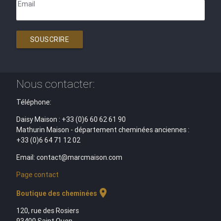
Email
SOUSCRIRE
Nous contacter:
Téléphone:
Daisy Maison : +33 (0)6 60 62 61 90
Mathurin Maison - département cheminées anciennes :
+33 (0)6 64 71 12 02
Email: contact@marcmaison.com
Page contact
location_on
Boutique des cheminées
120, rue des Rosiers