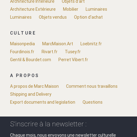
Architecture Intérieure
Objets d'art
Architecture Extérieure
Mobilier
Luminaires
Luminaires
Objets vendus
Option d'achat
CULTURE
Maisonpedia
MarcMaison.Art
Loebnitz.fr
Fourdinois.fr
Rivart.fr
Tusey.fr
Gentil & Bourdet.com
Perret Vibert.fr
A PROPOS
A propos de Marc Maison
Comment nous travaillons
Shipping and Delivery
Export documents and legislation
Questions
S'inscrire à la newsletter :
Chaque mois, nous envoyons une newsletter culturelle