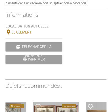
présenté dans un cadre en bois sculpté et doré à décor floral.
Informations
LOCALISATION ACTUELLE
location_on
JB CLEMENT
picture_as_pdf
TÉLÉCHARGER LA
FICHE PDF
print
IMPRIMER
Objets recommandés :
favorite_border
favorite_border
Nouveau
Nouveau
Nou