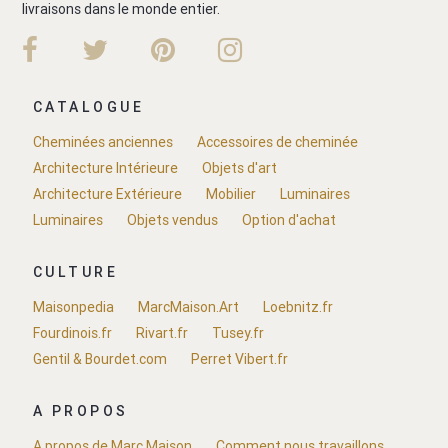
livraisons dans le monde entier.
CATALOGUE
Cheminées anciennes
Accessoires de cheminée
Architecture Intérieure
Objets d'art
Architecture Extérieure
Mobilier
Luminaires
Luminaires
Objets vendus
Option d'achat
CULTURE
Maisonpedia
MarcMaison.Art
Loebnitz.fr
Fourdinois.fr
Rivart.fr
Tusey.fr
Gentil & Bourdet.com
Perret Vibert.fr
A PROPOS
A propos de Marc Maison
Comment nous travaillons