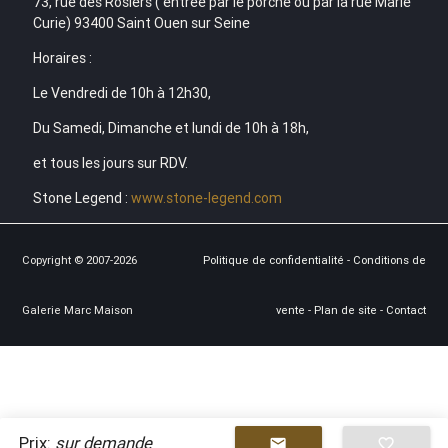
73, rue des Rosiers ( entrée par le porche ou par la rue Marie
Curie) 93400 Saint Ouen sur Seine
Horaires :
Le Vendredi de 10h à 12h30,
Du Samedi, Dimanche et lundi de 10h à 18h,
et tous les jours sur RDV.
Stone Legend :
www.stone-legend.com
Copyright © 2007-2026
Politique de confidentialité
-
Conditions de
Galerie Marc Maison
vente
-
Plan de site
-
Contact
Prix:
sur demande
mail
favorite_border