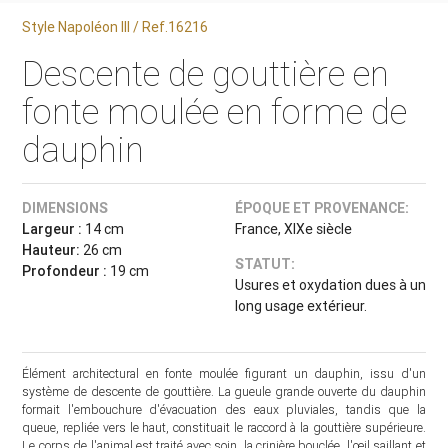
Style Napoléon III / Ref.16216
Descente de gouttière en
fonte moulée en forme de
dauphin
DIMENSIONS
ÉPOQUE ET PROVENANCE:
Largeur :
14 cm
France, XIXe siècle
Hauteur:
26 cm
STATUT:
Profondeur :
19 cm
Usures et oxydation dues à un
long usage extérieur.
Élément architectural en fonte moulée figurant un dauphin, issu d'un
système de descente de gouttière. La gueule grande ouverte du dauphin
formait l'embouchure d'évacuation des eaux pluviales, tandis que la
queue, repliée vers le haut, constituait le raccord à la gouttière supérieure.
Le corps de l'animal est traité avec soin, la crinière bouclée, l'œil saillant et