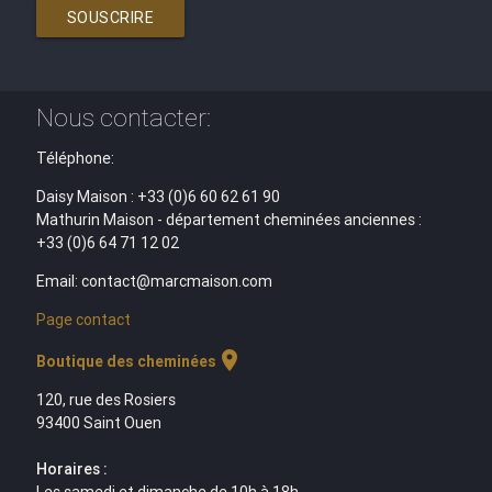
SOUSCRIRE
Nous contacter:
Téléphone:
Daisy Maison : +33 (0)6 60 62 61 90
Mathurin Maison - département cheminées anciennes :
+33 (0)6 64 71 12 02
Email: contact@marcmaison.com
Page contact
location_on
Boutique des cheminées
120, rue des Rosiers
93400 Saint Ouen
Horaires :
Les samedi et dimanche de 10h à 18h