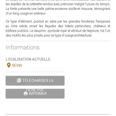
les écailles de la collerette rendus avec précision malgré l'usure du temps.
La fonte présente une belle patine ancienne rouille et mousse, témoignant
d'un long usage en extérieur.
Ce type d'élément, produit en série par les grandes fonderies françaises
au XIXe siècle, ornait les façades des hôtels particuliers, châteaux et
édifices publics. Le dauphin, symbole royal et attribut de Neptune, fut l'un
des motifs les plus prisés pour ce type d'usage architectural.
Informations
LOCALISATION ACTUELLE
location_on
REVIN
picture_as_pdf
TÉLÉCHARGER LA
FICHE PDF
print
IMPRIMER