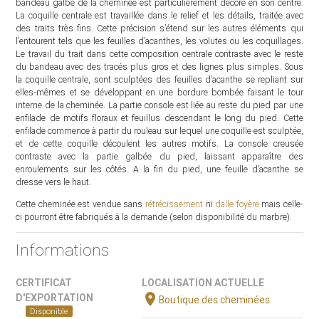
bandeau galbé de la cheminée est particulièrement décoré en son centre.
La coquille centrale est travaillée dans le relief et les détails, traitée avec
des traits très fins. Cette précision s’étend sur les autres éléments qui
l’entourent tels que les feuilles d’acanthes, les volutes ou les coquillages.
Le travail du trait dans cette composition centrale contraste avec le reste
du bandeau avec des tracés plus gros et des lignes plus simples. Sous
la coquille centrale, sont sculptées des feuilles d’acanthe se repliant sur
elles-mêmes et se développant en une bordure bombée faisant le tour
interne de la cheminée. La partie console est liée au reste du pied par une
enfilade de motifs floraux et feuillus descendant le long du pied. Cette
enfilade commence à partir du rouleau sur lequel une coquille est sculptée,
et de cette coquille découlent les autres motifs. La console creusée
contraste avec la partie galbée du pied, laissant apparaître des
enroulements sur les côtés. A la fin du pied, une feuille d’acanthe se
dresse vers le haut.
Cette cheminée est vendue sans
rétrécissement
ni
dalle foyère
mais celle-
ci pourront être fabriqués à la demande (selon disponibilité du marbre).
Informations
CERTIFICAT
LOCALISATION ACTUELLE
location_on
D'EXPORTATION
Boutique des cheminées
Disponible