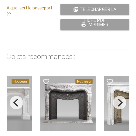
A quoi sert le passeport
picture_as_pdf
TÉLÉCHARGER LA
??
FICHE PDF
print
IMPRIMER
Objets recommandés :
favorite_border
favorite_border
Nouveau
Nouveau