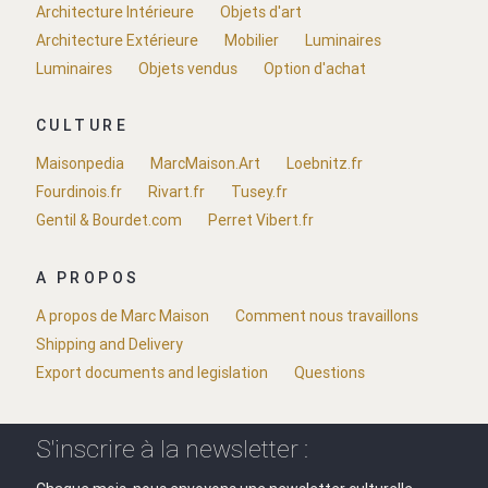
Architecture Intérieure
Objets d'art
Architecture Extérieure
Mobilier
Luminaires
Luminaires
Objets vendus
Option d'achat
CULTURE
Maisonpedia
MarcMaison.Art
Loebnitz.fr
Fourdinois.fr
Rivart.fr
Tusey.fr
Gentil & Bourdet.com
Perret Vibert.fr
A PROPOS
A propos de Marc Maison
Comment nous travaillons
Shipping and Delivery
Export documents and legislation
Questions
S'inscrire à la newsletter :