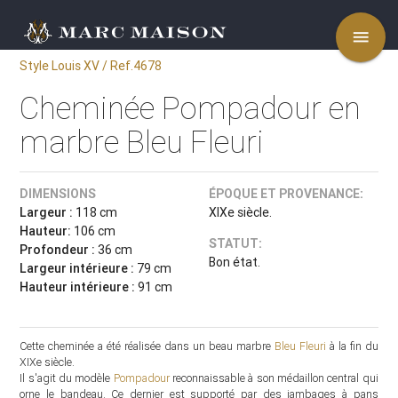
menu
Style Louis XV / Ref.4678
Cheminée Pompadour en
marbre Bleu Fleuri
DIMENSIONS
ÉPOQUE ET PROVENANCE:
Largeur :
118 cm
XIXe siècle.
Hauteur:
106 cm
STATUT:
Profondeur :
36 cm
Bon état.
Largeur intérieure :
79 cm
Hauteur intérieure :
91 cm
Cette cheminée a été réalisée dans un beau marbre
Bleu Fleuri
à la fin du
XIXe siècle.
Il s'agit du modèle
Pompadour
reconnaissable à son médaillon central qui
orne le bandeau. Ce dernier est supporté par des jambages à pans