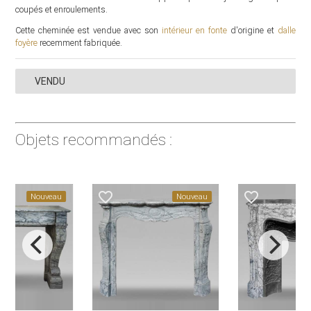
coupés et enroulements.
Cette cheminée est vendue avec son
intérieur en fonte
d'origine et
dalle
foyère
recemment fabriquée.
VENDU
Objets recommandés :
favorite_border
favorite_border
Nouveau
Nouveau