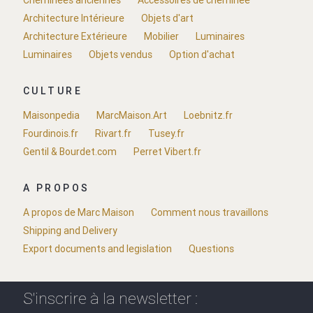
Cheminées anciennes
Accessoires de cheminée
Architecture Intérieure
Objets d'art
Architecture Extérieure
Mobilier
Luminaires
Luminaires
Objets vendus
Option d'achat
CULTURE
Maisonpedia
MarcMaison.Art
Loebnitz.fr
Fourdinois.fr
Rivart.fr
Tusey.fr
Gentil & Bourdet.com
Perret Vibert.fr
A PROPOS
A propos de Marc Maison
Comment nous travaillons
Shipping and Delivery
Export documents and legislation
Questions
S'inscrire à la newsletter :