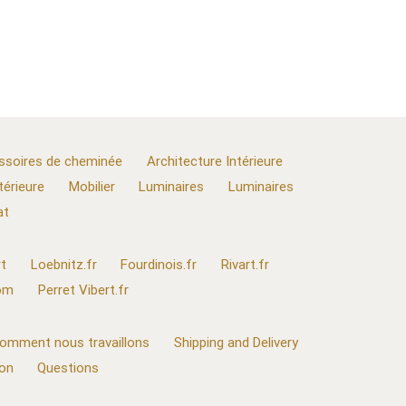
ssoires de cheminée
Architecture Intérieure
térieure
Mobilier
Luminaires
Luminaires
at
t
Loebnitz.fr
Fourdinois.fr
Rivart.fr
com
Perret Vibert.fr
omment nous travaillons
Shipping and Delivery
ion
Questions