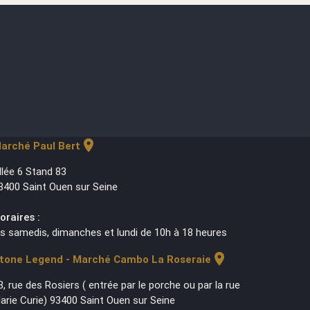
location_on
arché Paul Bert
llée 6 Stand 83
3400 Saint Ouen sur Seine
oraires :
es samedis, dimanches et lundi de 10h à 18 heures
location_on
tone Legend - Marché Cambo La Roseraie
3, rue des Rosiers ( entrée par le porche ou par la rue
arie Curie) 93400 Saint Ouen sur Seine