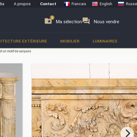
ia
A propos
Contact
Francais
English
Russe
0
0
se
folder_special
forum
Ma sélection
Nous vendre
ITECTURE EXTÉRIEURE
MOBILIER
LUMINAIRES
t un motif de carquois