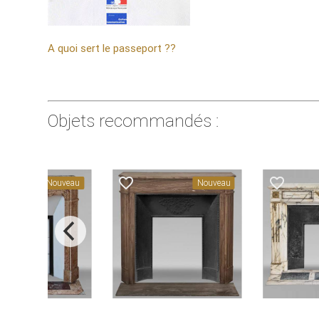
A quoi sert le passeport ??
Objets recommandés :
favorite_border
favorite_border
Nouveau
Nouveau