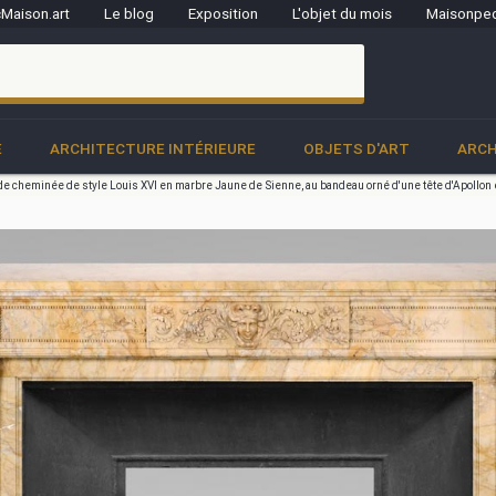
Maison.art
Le blog
Exposition
L'objet du mois
Maisonped
clo
E
ARCHITECTURE INTÉRIEURE
OBJETS D'ART
ARCH
e cheminée de style Louis XVI en marbre Jaune de Sienne, au bandeau orné d'une tête d'Apollon e