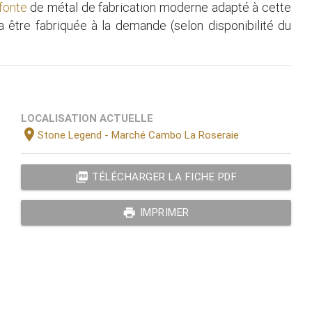
 fonte
de métal de fabrication moderne adapté à cette
ra être fabriquée à la demande (selon disponibilité du
LOCALISATION ACTUELLE
location_on
Stone Legend - Marché Cambo La Roseraie
picture_as_pdf
TÉLÉCHARGER LA FICHE PDF
print
IMPRIMER