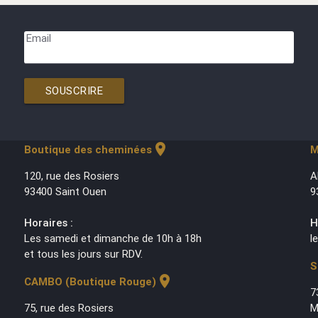
Email
SOUSCRIRE
location_on
Boutique des cheminées
M
120, rue des Rosiers
A
93400 Saint Ouen
9
Horaires :
H
Les samedi et dimanche de 10h à 18h
l
et tous les jours sur RDV.
S
location_on
CAMBO (Boutique Rouge)
7
75, rue des Rosiers
M