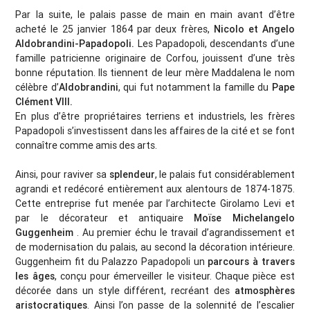
Par la suite, le palais passe de main en main avant d’être
acheté le 25 janvier 1864 par deux frères,
Nicolo et Angelo
Aldobrandini-Papadopoli.
Les Papadopoli, descendants d’une
famille patricienne originaire de Corfou, jouissent d’une très
bonne réputation. Ils tiennent de leur mère Maddalena le nom
célèbre d’
Aldobrandini
, qui fut notamment la famille du
Pape
Clément VIII.
En plus d’être propriétaires terriens et industriels, les frères
Papadopoli s’investissent dans les affaires de la cité et se font
connaître comme amis des arts.
Ainsi, pour raviver sa
splendeur
, le palais fut considérablement
agrandi et redécoré entièrement aux alentours de 1874-1875.
Cette entreprise fut menée par l’architecte Girolamo Levi et
par le décorateur et antiquaire
Moïse Michelangelo
Guggenheim
. Au premier échu le travail d’agrandissement et
de modernisation du palais, au second la décoration intérieure.
Guggenheim fit du Palazzo Papadopoli un
parcours à travers
les âges
, conçu pour émerveiller le visiteur. Chaque pièce est
décorée dans un style différent, recréant des
atmosphères
aristocratiques
. Ainsi l’on passe de la solennité de l’escalier