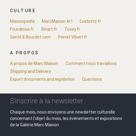
CULTURE
Maisonpedia
MarcMaison.Art
Loebnitz.fr
Fourdinois.fr
Rivart.fr
Tusey.fr
Gentil & Bourdet.com
Perret Vibert.fr
A PROPOS
A propos de Marc Maison
Comment nous travaillons
Shipping and Delivery
Export documents and legislation
Questions
S'inscrire à la newsletter :
Chaque mois, nous envoyons une newsletter culturelle
concernant l'objet du mois, les évènements et expositions
de la Galerie Marc Maison.