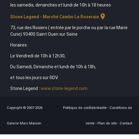
les samedis, dimanches et lundi de 10h à 18 heures
location_on
Stone Legend - Marché Cambo La Roseraie
73, rue des Rosiers ( entrée par le porche ou par la rue Marie
Curie) 93400 Saint Ouen sur Seine
Horaires :
Le Vendredi de 10h à 12h30,
Du Samedi, Dimanche et lundi de 10h à 18h,
et tous les jours sur RDV.
Stone Legend :
www.stone-legend.com
Copyright © 2007-2026
Politique de confidentialité
-
Conditions de
Galerie Marc Maison
vente
-
Plan de site
-
Contact