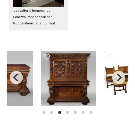
L’escalier d’honneur du
Palazzo Papapdopoli par
Guggenheim, vue du haut.
favorite_border
favorite_border