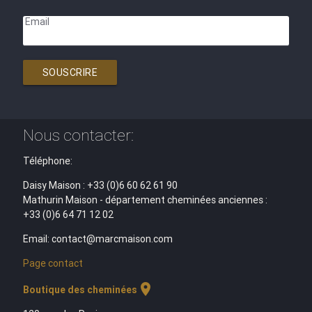
Email
SOUSCRIRE
Nous contacter:
Téléphone:
Daisy Maison : +33 (0)6 60 62 61 90
Mathurin Maison - département cheminées anciennes :
+33 (0)6 64 71 12 02
Email: contact@marcmaison.com
Page contact
location_on
Boutique des cheminées