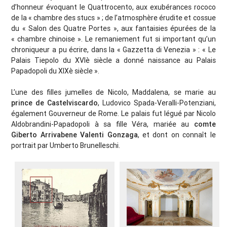
d’honneur évoquant le Quattrocento, aux exubérances rococo
de la « chambre des stucs » ; de l’atmosphère érudite et cossue
du « Salon des Quatre Portes », aux fantaisies épurées de la
« chambre chinoise ». Le remaniement fut si important qu’un
chroniqueur a pu écrire, dans la « Gazzetta di Venezia » : « Le
Palais Tiepolo du XVIè siècle a donné naissance au Palais
Papadopoli du XIXè siècle ».
L’une des filles jumelles de Nicolo, Maddalena, se marie au
prince de Castelviscardo
, Ludovico Spada-Veralli-Potenziani,
également Gouverneur de Rome. Le palais fut légué par Nicolo
Aldobrandini-Papadopoli à sa fille Véra, mariée au
comte
Giberto Arrivabene Valenti Gonzaga
, et dont on connaît le
portrait par Umberto Brunelleschi.