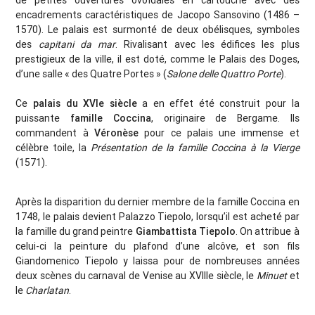
de petites ouvertures ovoïdales en cartouche avec des
encadrements caractéristiques de Jacopo Sansovino (1486 –
1570). Le palais est surmonté de deux obélisques, symboles
des
capitani da mar
. Rivalisant avec les édifices les plus
prestigieux de la ville, il est doté, comme le Palais des Doges,
d’une salle « des Quatre Portes » (
Salone delle Quattro Porte
).
Ce
palais du XVIe siècle
a en effet été construit pour la
puissante
famille Coccina
, originaire de Bergame. Ils
commandent à
Véronèse
pour ce palais une immense et
célèbre toile, la
Présentation de la famille Coccina à la Vierge
(1571).
Après la disparition du dernier membre de la famille Coccina en
1748, le palais devient Palazzo Tiepolo, lorsqu’il est acheté par
la famille du grand peintre
Giambattista Tiepolo
. On attribue à
celui-ci la peinture du plafond d’une alcôve, et son fils
Giandomenico Tiepolo y laissa pour de nombreuses années
deux scènes du carnaval de Venise au XVIIIe siècle, le
Minuet
et
le
Charlatan
.