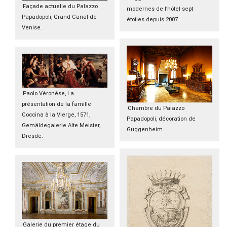
Façade actuelle du Palazzo
modernes de l’hôtel sept
Papadopoli, Grand Canal de
étoiles depuis 2007.
Venise.
Paolo Véronèse, La
présentation de la famille
Chambre du Palazzo
Coccina à la Vierge, 1571,
Papadopoli, décoration de
Gemäldegalerie Alte Meister,
Guggenheim.
Dresde.
Galerie du premier étage du