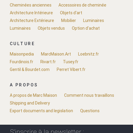
Cheminées anciennes
Accessoires de cheminée
Architecture Intérieure
Objets d'art
Architecture Extérieure
Mobilier
Luminaires
Luminaires
Objets vendus
Option d'achat
CULTURE
Maisonpedia
MarcMaison.Art
Loebnitz.fr
Fourdinois.fr
Rivart.fr
Tusey.fr
Gentil & Bourdet.com
Perret Vibert.fr
A PROPOS
A propos de Marc Maison
Comment nous travaillons
Shipping and Delivery
Export documents and legislation
Questions
S'inscrire à la newsletter :