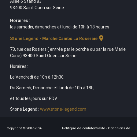
Allée 6 Stand 83
93400 Saint Ouen sur Seine
Horaires :
les samedis, dimanches et lundi de 10h à 18 heures
location_on
Stone Legend - Marché Cambo La Roseraie
73, rue des Rosiers ( entrée par le porche ou par la rue Marie
Curie) 93400 Saint Ouen sur Seine
Horaires :
Le Vendredi de 10h à 12h30,
Du Samedi, Dimanche et lundi de 10h à 18h,
et tous les jours sur RDV.
Stone Legend :
www.stone-legend.com
Copyright © 2007-2026
Politique de confidentialité
-
Conditions de