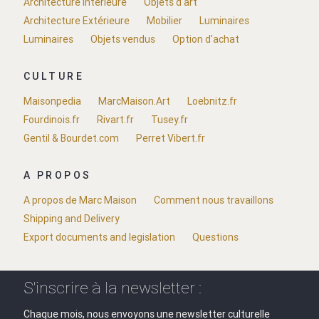
Architecture Intérieure
Objets d'art
Architecture Extérieure
Mobilier
Luminaires
Luminaires
Objets vendus
Option d'achat
CULTURE
Maisonpedia
MarcMaison.Art
Loebnitz.fr
Fourdinois.fr
Rivart.fr
Tusey.fr
Gentil & Bourdet.com
Perret Vibert.fr
A PROPOS
A propos de Marc Maison
Comment nous travaillons
Shipping and Delivery
Export documents and legislation
Questions
S'inscrire à la newsletter :
Chaque mois, nous envoyons une newsletter culturelle