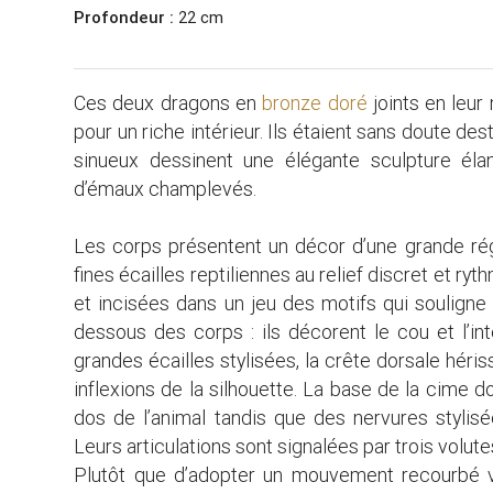
Profondeur :
22 cm
Ces deux dragons en
bronze doré
joints en leur
pour un riche intérieur. Ils étaient sans doute de
sinueux dessinent une élégante sculpture él
d’émaux champlevés.
Les corps présentent un décor d’une grande régu
fines écailles reptiliennes au relief discret et ry
et incisées dans un jeu des motifs qui souligne l
dessous des corps : ils décorent le cou et l’in
grandes écailles stylisées, la crête dorsale hé
inflexions de la silhouette. La base de la cime d
dos de l’animal tandis que des nervures stylis
Leurs articulations sont signalées par trois volut
Plutôt que d’adopter un mouvement recourbé ver