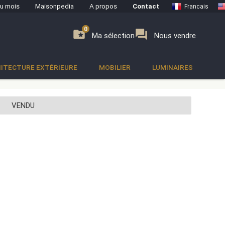
du mois
Maisonpedia
A propos
Contact
Francais
0
0
se
folder_special
forum
Ma sélection
Nous vendre
ITECTURE EXTÉRIEURE
MOBILIER
LUMINAIRES
VENDU