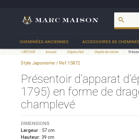
account_box
search
CHEMINÉES ANCIENNES
ACCESSOIRES DE CHEMINÉ
< RETOUR
Accueil
Objets d'art
Objets de vitrine
Présent
Style Japonisme / Ref.15872
Présentoir d’apparat d’
1795) en forme de drago
champlevé
DIMENSIONS
Largeur :
57 cm
Hauteur:
39 cm