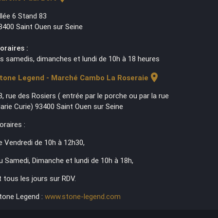
llée 6 Stand 83
3400 Saint Ouen sur Seine
oraires :
es samedis, dimanches et lundi de 10h à 18 heures
location_on
tone Legend - Marché Cambo La Roseraie
3, rue des Rosiers ( entrée par le porche ou par la rue
arie Curie) 93400 Saint Ouen sur Seine
oraires :
e Vendredi de 10h à 12h30,
u Samedi, Dimanche et lundi de 10h à 18h,
t tous les jours sur RDV.
tone Legend :
www.stone-legend.com