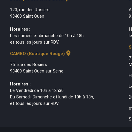
120, rue des Rosiers
A
93400 Saint Ouen
9
Horaires :
H
Les samedi et dimanche de 10h à 18h
l
et tous les jours sur RDV.
S
location_on
CAMBO (Boutique Rouge)
7
75, rue des Rosiers
M
93400 Saint Ouen sur Seine
H
Horaires :
L
Le Vendredi de 10h à 12h30,
Du Samedi, Dimanche et lundi de 10h à 18h,
D
et tous les jours sur RDV.
e
S