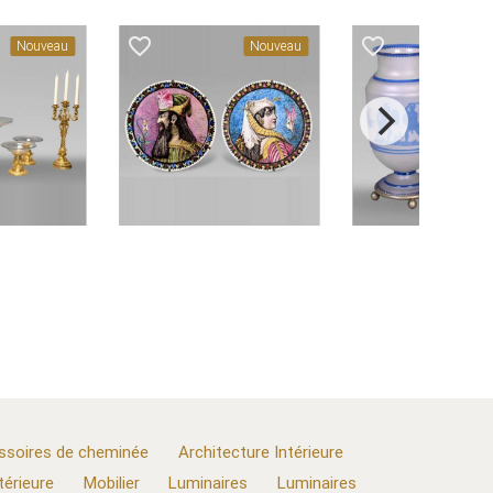
favorite_border
favorite_border
au
Nouveau
Nouveau
ssoires de cheminée
Architecture Intérieure
térieure
Mobilier
Luminaires
Luminaires