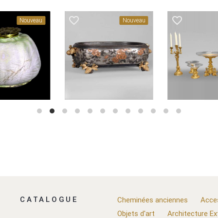
favorite_border
favorite_border
ouveau
Nouveau
Nouve
CATALOGUE
Cheminées anciennes
Acce
Objets d'art
Architecture Ex