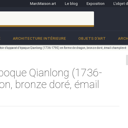
MarcMaison.art
Le blog
Exposition
L'objet 
clo
E
ARCHITECTURE INTÉRIEURE
OBJETS D'ART
ARCH
oir d’apparat d’époque Qianlong (1736-1795) en forme de dragon, bronze doré, émail champlevé
époque Qianlong (1736-
n, bronze doré, émail