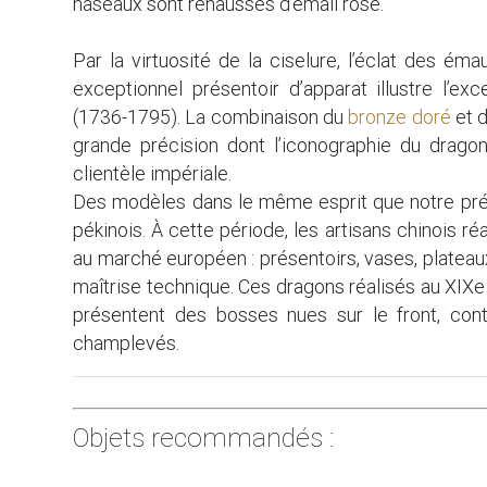
naseaux sont rehaussés d’émail rose.
Par la virtuosité de la ciselure, l’éclat des é
exceptionnel présentoir d’apparat illustre l’ex
(1736-1795). La combinaison du
bronze doré
et d
grande précision dont l’iconographie du dragon
clientèle impériale.
Des modèles dans le même esprit que notre prése
pékinois. À cette période, les artisans chinois ré
au marché européen : présentoirs, vases, plateaux 
maîtrise technique. Ces dragons réalisés au XIXe 
présentent des bosses nues sur le front, con
champlevés.
Objets recommandés :