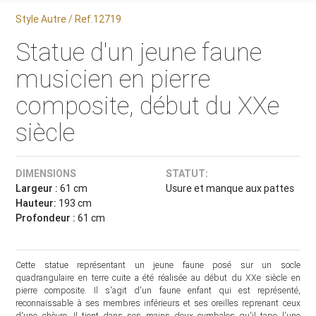
Style Autre / Ref.12719
Statue d'un jeune faune
musicien en pierre
composite, début du XXe
siècle
DIMENSIONS
STATUT:
Largeur :
61 cm
Usure et manque aux pattes
Hauteur:
193 cm
Profondeur :
61 cm
Cette statue représentant un jeune faune posé sur un socle
quadrangulaire en terre cuite a été réalisée au début du XXe siècle en
pierre composite. Il s'agit d'un faune enfant qui est représenté,
reconnaissable à ses membres inférieurs et ses oreilles reprenant ceux
d'une chèvre. Il tient dans ses mains deux cymbales qu'il tape l'une