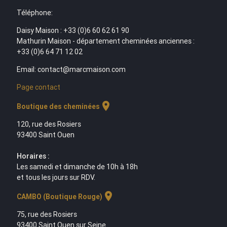
Téléphone:
Daisy Maison : +33 (0)6 60 62 61 90
Mathurin Maison - département cheminées anciennes :
+33 (0)6 64 71 12 02
Email: contact@marcmaison.com
Page contact
location_on
Boutique des cheminées
120, rue des Rosiers
93400 Saint Ouen
Horaires :
Les samedi et dimanche de 10h à 18h
et tous les jours sur RDV.
location_on
CAMBO (Boutique Rouge)
75, rue des Rosiers
93400 Saint Ouen sur Seine