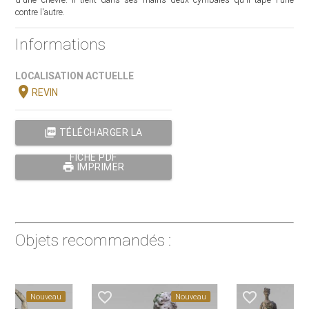
contre l'autre.
Informations
LOCALISATION ACTUELLE
location_on
REVIN
picture_as_pdf
TÉLÉCHARGER LA
FICHE PDF
print
IMPRIMER
Objets recommandés :
favorite_border
favorite_border
Nouveau
Nouveau