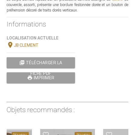
couvercle, assorti, présente une bordure festonnée dorée et un bouton de
préhension décoré de traits dorés verticaux.
Informations
LOCALISATION ACTUELLE
location_on
JB CLEMENT
picture_as_pdf
TÉLÉCHARGER LA
FICHE PDF
print
IMPRIMER
Objets recommandés :
favorite_border
favorite_border
Nouveau
Nouveau