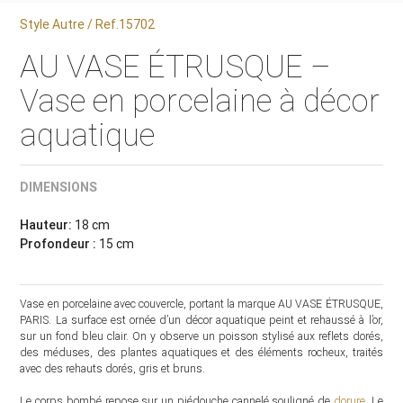
Style Autre / Ref.15702
AU VASE ÉTRUSQUE –
Vase en porcelaine à décor
aquatique
DIMENSIONS
Hauteur:
18 cm
Profondeur :
15 cm
Vase en porcelaine avec couvercle, portant la marque AU VASE ÉTRUSQUE,
PARIS. La surface est ornée d’un décor aquatique peint et rehaussé à l’or,
sur un fond bleu clair. On y observe un poisson stylisé aux reflets dorés,
des méduses, des plantes aquatiques et des éléments rocheux, traités
avec des rehauts dorés, gris et bruns.
Le corps bombé repose sur un piédouche cannelé souligné de
dorure
. Le