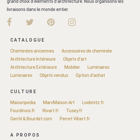
grand choix d'éléments d'architecture. Nous organisons les
livraisons dans le monde entier.
CATALOGUE
Cheminées anciennes
Accessoires de cheminée
Architecture Intérieure
Objets d'art
Architecture Extérieure
Mobilier
Luminaires
Luminaires
Objets vendus
Option d'achat
CULTURE
Maisonpedia
MarcMaison.Art
Loebnitz.fr
Fourdinois.fr
Rivart.fr
Tusey.fr
Gentil & Bourdet.com
Perret Vibert.fr
A PROPOS