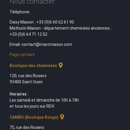
Nous contacter:
Téléphone:
Daisy Maison : +33 (0)6 60 62 61 90
Mathurin Maison - département cheminées anciennes :
+33 (0)6 64 71 12 02
Email: contact@marcmaison.com
Page contact
location_on
Boutique des cheminées
120, rue des Rosiers
93400 Saint Ouen
Horaires :
Les samedi et dimanche de 10h à 18h
et tous les jours sur RDV.
location_on
CAMBO (Boutique Rouge)
75, rue des Rosiers