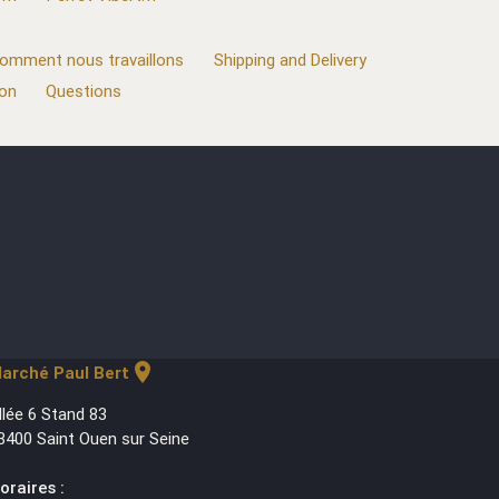
omment nous travaillons
Shipping and Delivery
ion
Questions
location_on
arché Paul Bert
llée 6 Stand 83
3400 Saint Ouen sur Seine
oraires :