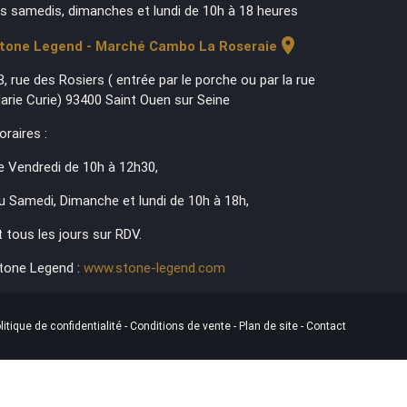
es samedis, dimanches et lundi de 10h à 18 heures
location_on
tone Legend - Marché Cambo La Roseraie
3, rue des Rosiers ( entrée par le porche ou par la rue
arie Curie) 93400 Saint Ouen sur Seine
oraires :
e Vendredi de 10h à 12h30,
u Samedi, Dimanche et lundi de 10h à 18h,
t tous les jours sur RDV.
tone Legend :
www.stone-legend.com
litique de confidentialité
-
Conditions de vente
-
Plan de site
-
Contact