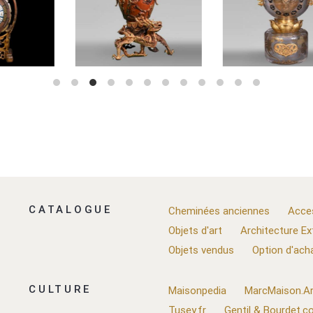
CATALOGUE
Cheminées anciennes
Acce
Objets d'art
Architecture Ex
Objets vendus
Option d'ach
CULTURE
Maisonpedia
MarcMaison.Ar
Tusey.fr
Gentil & Bourdet.