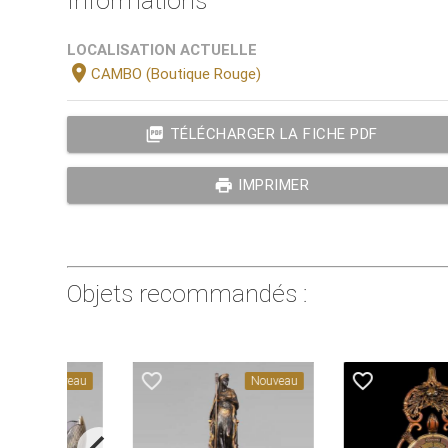
Informations
LOCALISATION ACTUELLE
location_on
CAMBO (Boutique Rouge)
picture_as_pdf
TÉLÉCHARGER LA FICHE PDF
print
IMPRIMER
Objets recommandés :
favorite_border
favorite_border
Nouveau
Nouveau