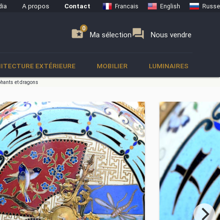
ia
A propos
Contact
Francais
English
Russe
0
0
se
folder_special
forum
Ma sélection
Nous vendre
ITECTURE EXTÉRIEURE
MOBILIER
LUMINAIRES
phants et dragons