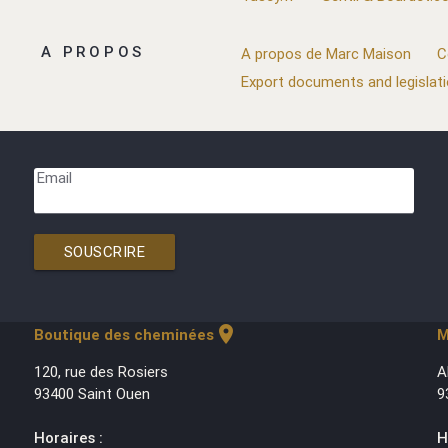
A PROPOS
A propos de Marc Maison
C
Export documents and legislat
Email
SOUSCRIRE
location_on
Boutique des cheminées
M
120, rue des Rosiers
A
93400 Saint Ouen
9
Horaires :
H