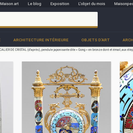
Maison.art
Le blog
Exposition
L'objet du mois
Maisonped
clo
E
ARCHITECTURE INTÉRIEURE
OBJETS D'ART
ARCH
CALIER DE CRISTAL (d'après), pendule japonisante dite « Gong » en bronze doré et émail, aux élé