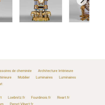
ssoires de cheminée
Architecture Intérieure
térieure
Mobilier
Luminaires
Luminaires
at
t
Loebnitz.fr
Fourdinois.fr
Rivart.fr
com
Perret Vibert.fr