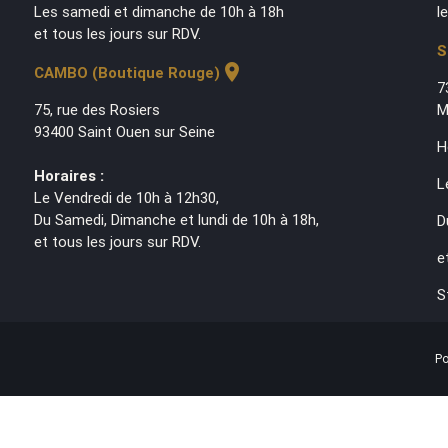
Les samedi et dimanche de 10h à 18h
l
et tous les jours sur RDV.
S
location_on
CAMBO (Boutique Rouge)
7
75, rue des Rosiers
M
93400 Saint Ouen sur Seine
H
Horaires :
L
Le Vendredi de 10h à 12h30,
Du Samedi, Dimanche et lundi de 10h à 18h,
D
et tous les jours sur RDV.
e
S
Po