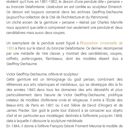
révèlent qu’il livre, en 1851-1852, le dessin d’une pendule dite « persane »
au bronzier Delafontaine. L’exécution en est confiée au sculpteur Elmerich.
Ce dessin est toujours conservé dans les archives Geoffroy-Dechaume
(aujourd’hui collection de la Cité de l’Architecture et du Patrimoine).
Un cliché ancien de la garniture « persane » réalisé par Charles Marville
nous apprend que celle-ci comprenait non seulement une pendule et deux
candélabres mais aussi deux coupes.
Un exemplaire de la pendule aurait figuré à l’
Exposition Universelle de
1855
à Paris sur le stand du bronzier Delafontaine. Ce dernier, récompensé
par une médaille de 1ère classe, y montrait des candélabres, coupes,
coffrets, porte-cigares, flambeaux, dont les modèles étaient dus à
Geoffroy-Dechaume.
Victor Geoffroy-Dechaume, orfèvre et sculpteur :
Cette garniture est un témoignage du goût persan, combinant des
références aux arts islamiques et médiévaux, qui se développe dès la fin
des années 1840 dans tous les domaines des arts décoratifs et plus
particulièrement dans l’œuvre de Victor Geoffroy-Dechaume, prolifique
créateur de modèles d’orfèvrerie civile et religieuse. Il entre à l’École des
Beaux-Arts de Paris en 1831 où il est l’élève de David d'Angers et de
James Pradier. Son goût le porte tout d’abord à se consacrer aux objets
d’art et en particulier aux modelages destinés à l’orfèvrerie jusqu’en 1848,
date à laquelle il découvre la sculpture médiévale.
En 1844, il donne à l’orfèvre François-Désiré Froment-Meurice le modèle de