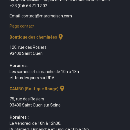
+33 (0)6 64 71 12 02
Email: contact@marcmaison.com
Page contact
location_on
Boutique des cheminées
120, rue des Rosiers
93400 Saint Ouen
Horaires :
Les samedi et dimanche de 10h à 18h
et tous les jours sur RDV.
location_on
CAMBO (Boutique Rouge)
75, rue des Rosiers
93400 Saint Ouen sur Seine
Horaires :
Le Vendredi de 10h à 12h30,
Du Samedi, Dimanche et lundi de 10h à 18h,