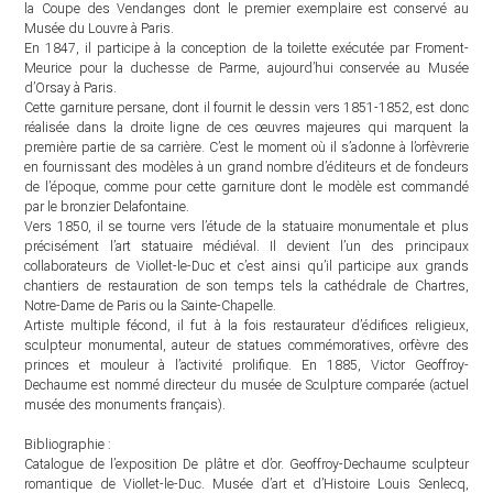
la Coupe des Vendanges dont le premier exemplaire est conservé au
Musée du Louvre à Paris.
En 1847, il participe à la conception de la toilette exécutée par Froment-
Meurice pour la duchesse de Parme, aujourd’hui conservée au Musée
d’Orsay à Paris.
Cette garniture persane, dont il fournit le dessin vers 1851-1852, est donc
réalisée dans la droite ligne de ces œuvres majeures qui marquent la
première partie de sa carrière. C’est le moment où il s’adonne à l’orfèvrerie
en fournissant des modèles à un grand nombre d’éditeurs et de fondeurs
de l’époque, comme pour cette garniture dont le modèle est commandé
par le bronzier Delafontaine.
Vers 1850, il se tourne vers l’étude de la statuaire monumentale et plus
précisément l’art statuaire médiéval. Il devient l’un des principaux
collaborateurs de Viollet-le-Duc et c’est ainsi qu’il participe aux grands
chantiers de restauration de son temps tels la cathédrale de Chartres,
Notre-Dame de Paris ou la Sainte-Chapelle.
Artiste multiple fécond, il fut à la fois restaurateur d’édifices religieux,
sculpteur monumental, auteur de statues commémoratives, orfèvre des
princes et mouleur à l’activité prolifique. En 1885, Victor Geoffroy-
Dechaume est nommé directeur du musée de Sculpture comparée (actuel
musée des monuments français).
Bibliographie :
Catalogue de l’exposition De plâtre et d’or. Geoffroy-Dechaume sculpteur
romantique de Viollet-le-Duc. Musée d’art et d’Histoire Louis Senlecq,