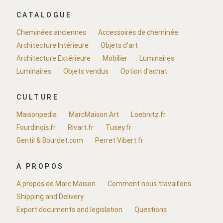
CATALOGUE
Cheminées anciennes
Accessoires de cheminée
Architecture Intérieure
Objets d'art
Architecture Extérieure
Mobilier
Luminaires
Luminaires
Objets vendus
Option d'achat
CULTURE
Maisonpedia
MarcMaison.Art
Loebnitz.fr
Fourdinois.fr
Rivart.fr
Tusey.fr
Gentil & Bourdet.com
Perret Vibert.fr
A PROPOS
A propos de Marc Maison
Comment nous travaillons
Shipping and Delivery
Export documents and legislation
Questions