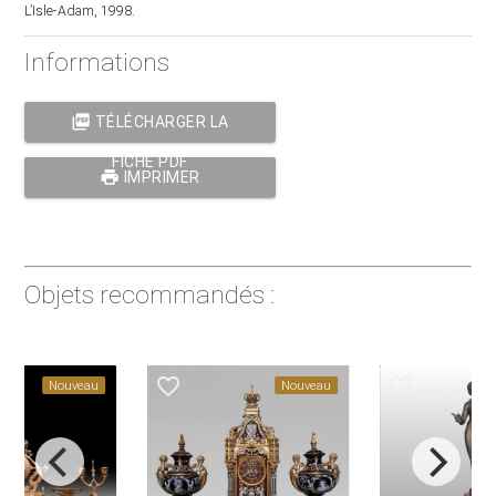
L’Isle-Adam, 1998.
Informations
picture_as_pdf
TÉLÉCHARGER LA
FICHE PDF
print
IMPRIMER
Objets recommandés :
favorite_border
favorite_border
veau
Nouveau
Nouveau