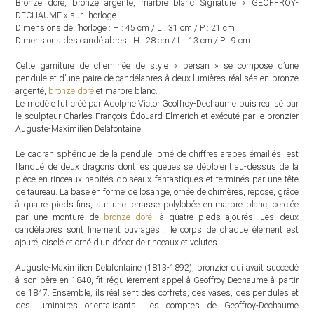
Bronze doré, bronze argenté, marbre blanc Signature « GEOFFROY-
DECHAUME » sur l’horloge
Dimensions de l’horloge : H : 45 cm / L : 31 cm / P : 21 cm
Dimensions des candélabres : H : 28 cm / L : 13 cm / P : 9 cm
Cette garniture de cheminée de style « persan » se compose d’une
pendule et d’une paire de candélabres à deux lumières réalisés en bronze
argenté,
bronze doré
et marbre blanc.
Le modèle fut créé par Adolphe Victor Geoffroy-Dechaume puis réalisé par
le sculpteur Charles-François-Édouard Elmerich et exécuté par le bronzier
Auguste-Maximilien Delafontaine.
Le cadran sphérique de la pendule, orné de chiffres arabes émaillés, est
flanqué de deux dragons dont les queues se déploient au-dessus de la
pièce en rinceaux habités d’oiseaux fantastiques et terminés par une tête
de taureau. La base en forme de losange, ornée de chimères, repose, grâce
à quatre pieds fins, sur une terrasse polylobée en marbre blanc, cerclée
par une monture de
bronze doré
, à quatre pieds ajourés. Les deux
candélabres sont finement ouvragés : le corps de chaque élément est
ajouré, ciselé et orné d’un décor de rinceaux et volutes.
Auguste-Maximilien Delafontaine (1813-1892), bronzier qui avait succédé
à son père en 1840, fit régulièrement appel à Geoffroy-Dechaume à partir
de 1847. Ensemble, ils réalisent des coffrets, des vases, des pendules et
des luminaires orientalisants. Les comptes de Geoffroy-Dechaume